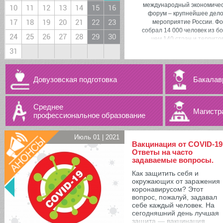
международный экономиче
10
11
12
13
14
15
16
форум – крупнейшее дел
17
18
19
20
21
22
23
мероприятие России. Ф
собрал 14 000 человек из б
24
25
26
27
28
29
30
чем 140 стран и террито
31
Довузовская подготовка
Бакалав
Среднее
Магистр
профессиональное образование
Июль 01 | 2021
Вакцинация от COVID-19
Ответы на часто
задаваемые вопросы.
Как защитить себя и
окружающих от заражения
коронавирусом? Этот
вопрос, пожалуй, задавал
себе каждый человек. На
сегодняшний день лучшая
защита — вакцинация.