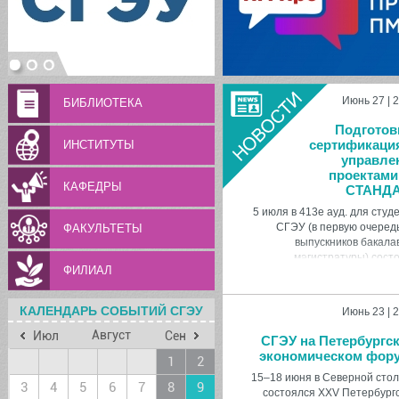
Июнь 27 | 
БИБЛИОТЕКА
Подготов
сертификаци
ИНСТИТУТЫ
управле
проектами
КАФЕДРЫ
СТАНДА
5 июля в 413е ауд. для студ
СГЭУ (в первую очеред
ФАКУЛЬТЕТЫ
выпускников бакала
магистратуры) сост
ФИЛИАЛ
сертификационный экз
национального уров
Стандарт, уровень базо
КАЛЕНДАРЬ СОБЫТИЙ СГЭУ
Июнь 23 | 
специалист по управ
проек
Август
Июл
Сен
СГЭУ на Петербургс
экономическом фор
1
2
15–18 июня в Северной сто
3
4
5
6
7
8
9
состоялся XXV Петербург