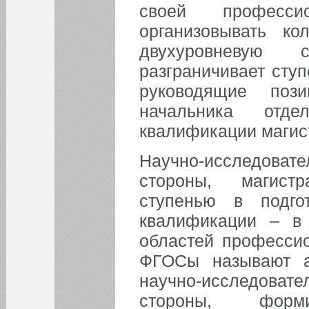
своей професс
организовывать ко
двухуровневую 
разграничивает ступ
руководящие поз
начальника отде
квалификации магис
Научно-исследоват
стороны, магист
ступенью в подго
квалификации – в 
областей профессио
ФГОСы называют а
научно-исследоват
стороны, форми