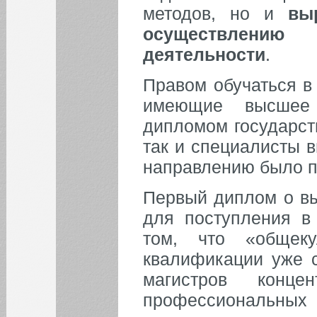
10
11
12
13
14
15
16
методов, но и
вы
17
18
19
20
21
22
23
осуществлению
деятельности
.
24
25
26
27
28
29
30
Правом обучаться в
31
имеющие высшее 
БИБЛИОТЕКА
дипломом государст
так и специалисты в
ИНСТИТУТЫ
направлению было п
Первый диплом о в
КАФЕДРЫ
для поступления в 
том, что «общек
ФАКУЛЬТЕТЫ
квалификации уже с
ФИЛИАЛ
магистров конце
профессиональны