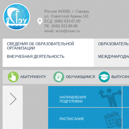
Перейти к основному содержанию
Россия 443090, г. Самара,
ул. Советской Армии,141
ЕСД: (846) 933-87-00
ПК: (846) 933-88-88
email: ecun@sseu.ru
СВЕДЕНИЯ ОБ ОБРАЗОВАТЕЛЬНОЙ
ОБРАЗОВАТЕЛЬ
ОРГАНИЗАЦИИ
ВНЕУЧЕБНАЯ ДЕЯТЕЛЬНОСТЬ
МЕЖДУНАРОДН
АБИТУРИЕНТУ
ОБУЧАЮЩИМСЯ
ВЫПУСКН
НАПРАВЛЕНИЯ
ПОДГОТОВКИ
РАСПИСАНИЕ