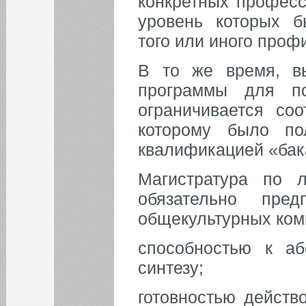
конкретных професс
уровень которых 
того или иного проф
В то же время, в
программы для по
ограничивается со
которому было по
квалификацией «бак
Магистратура по 
обязательно пред
общекультурных ком
способностью к аб
синтезу;
готовностью действ