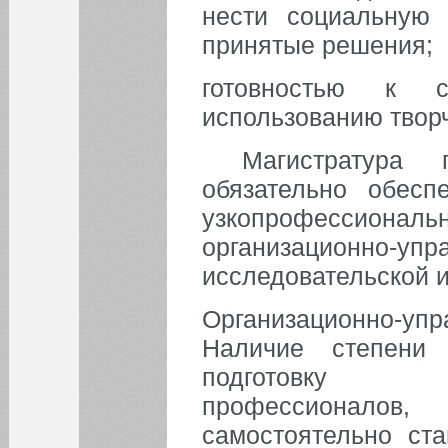
нести социальную 
принятые решения;
готовностью к са
использованию творч
Магистратура п
обязательно обесп
узкопрофессиона
организационно
исследовательской и
Организационно-у
Наличие степени 
подготовку в
профессионало
самостоятельно ст