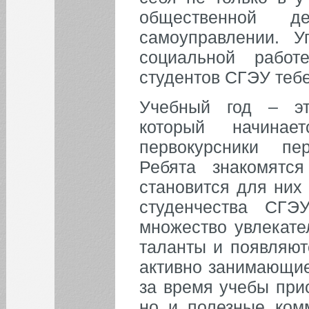
24
25
26
27
28
29
30
общественной де
31
самоуправлении. У
социальной работ
БИБЛИОТЕКА
студентов СГЭУ тебе
Учебный год – эт
ИНСТИТУТЫ
который начинае
первокурсники пе
КАФЕДРЫ
Ребята знакомятс
ФАКУЛЬТЕТЫ
становится для них
студенчества СГЭ
ФИЛИАЛ
множество увлекате
таланты и появляют
НОВОСТИ
активно занимающие
за время учебы при
но и полезные ком