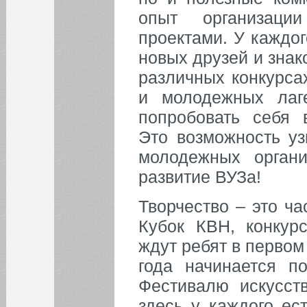
опыт организаци
проектами. У каждо
новых друзей и знак
Все новости
различных конкурса
и молодежных лаг
попробовать себя 
Это возможность уз
молодежных орган
развитие ВУЗа!
Творчество – это ча
Кубок КВН, конкур
ждут ребят в первом
года начинается п
Фестивалю искусст
здесь у каждого ес