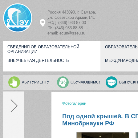
Перейти к основному содержанию
Россия 443090, г. Самара,
ул. Советской Армии,141
ЕСД: (846) 933-87-00
ПК: (846) 933-88-88
email: ecun@sseu.ru
СВЕДЕНИЯ ОБ ОБРАЗОВАТЕЛЬНОЙ
ОБРАЗОВАТЕЛЬ
ОРГАНИЗАЦИИ
ВНЕУЧЕБНАЯ ДЕЯТЕЛЬНОСТЬ
МЕЖДУНАРОДН
АБИТУРИЕНТУ
ОБУЧАЮЩИМСЯ
ВЫПУСКН
КАЛЕНДАРЬ СОБЫТИЙ СГЭУ
Фотогалереи
Вы здесь
Август
Июл
Сен
Под одной крышей. В СГ
1
2
Минобрнауки РФ
3
4
5
6
7
8
9