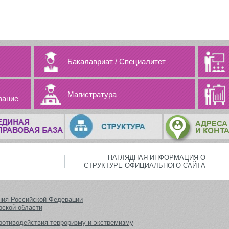
Бакалавриат
/
Специалитет
Магистратура
вание
НАГЛЯДНАЯ ИНФОРМАЦИЯ О
СТРУКТУРЕ ОФИЦИАЛЬНОГО САЙТА
ния Российской Федерации
рской области
ротиводействия терроризму и экстремизму