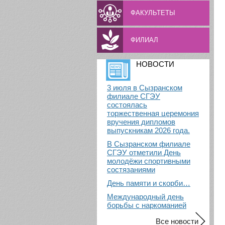
ФАКУЛЬТЕТЫ
ФИЛИАЛ
НОВОСТИ
3 июля в Сызранском
филиале СГЭУ
состоялась
торжественная церемония
вручения дипломов
выпускникам 2026 года.
В Сызранском филиале
СГЭУ отметили День
молодёжи спортивными
состязаниями
День памяти и скорби…
Международный день
борьбы с наркоманией
Все новости