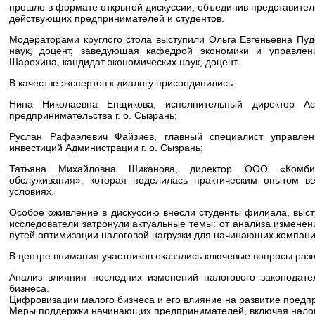
прошло в формате открытой дискуссии, объединив представителе
действующих предпринимателей и студентов.
Модераторами круглого стола выступили Ольга Евгеньевна Пуд
наук, доцент, заведующая кафедрой экономики и управлен
Шарохина, кандидат экономических наук, доцент.
В качестве экспертов к диалогу присоединились:
Нина Николаевна Енщикова, исполнительный директор Ас
предпринимательства г. о. Сызрань;
Руслан Рафаэлевич Файзиев, главный специалист управлен
инвестиций Администрации г. о. Сызрань;
Татьяна Михайловна Шиканова, директор ООО «Комби
обслуживания», которая поделилась практическим опытом в
условиях.
Особое оживление в дискуссию внесли студенты филиала, выс
исследователи затронули актуальные темы: от анализа изменени
путей оптимизации налоговой нагрузки для начинающих компани
В центре внимания участников оказались ключевые вопросы раз
Анализ влияния последних изменений налогового законодате
бизнеса.
Цифровизации малого бизнеса и его влияние на развитие предп
Меры поддержки начинающих предпринимателей, включая налог