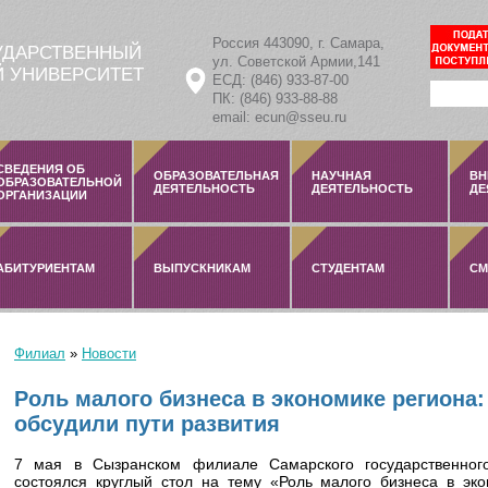
Россия 443090, г. Самара,
УДАРСТВЕННЫЙ
ул. Советской Армии,141
 УНИВЕРСИТЕТ
ЕСД: (846) 933-87-00
ПК: (846) 933-88-88
email: ecun@sseu.ru
СВЕДЕНИЯ ОБ
ОБРАЗОВАТЕЛЬНАЯ
НАУЧНАЯ
ВН
ОБРАЗОВАТЕЛЬНОЙ
ДЕЯТЕЛЬНОСТЬ
ДЕЯТЕЛЬНОСТЬ
ДЕ
ОРГАНИЗАЦИИ
АБИТУРИЕНТАМ
ВЫПУСКНИКАМ
СТУДЕНТАМ
СМ
Филиал
»
Новости
Вы здесь
Роль малого бизнеса в экономике региона:
обсудили пути развития
7 мая в Сызранском филиале Самарского государственного
состоялся круглый стол на тему «Роль малого бизнеса в эк