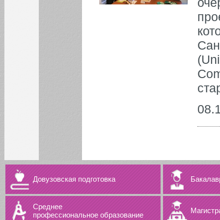
оче
про
кот
Сан
(Un
Com
ста
08.
Довузовская подготовка
Бакалав
Среднее
Магистр
профессиональное образование