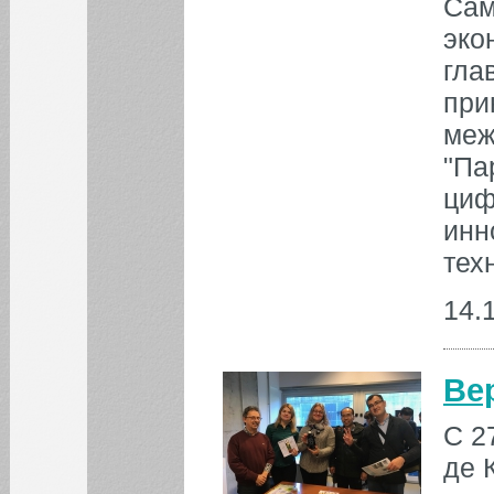
Сам
эко
гла
при
меж
"Па
циф
инн
тех
14.
Ве
C 2
де 