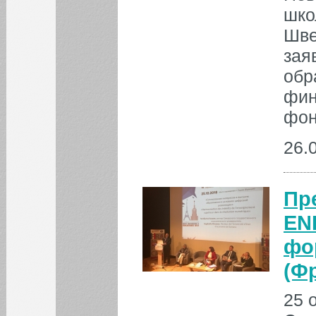
шко
Шве
зая
обр
фин
фон
26.
Пр
EN
фо
(Ф
25 