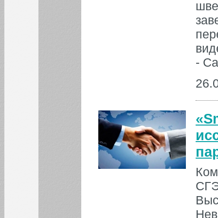
шве
ИНФОРМАЦИЯ ДЛЯ
зав
ИНОСТРАННЫХ
СТУДЕНТОВ
пер
Дорогие наши студенты!
вид
Вниманию студентов,
- С
аспирантов и научно-
педагогических
26.
работников СГЭУ!
Все новости
«S
ис
па
Ком
СГЭ
Выс
Нев