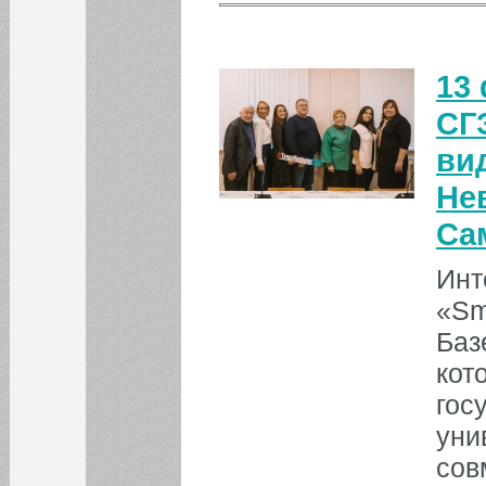
24
25
26
27
28
29
30
31
13
БИБЛИОТЕКА
СГ
ви
ИНСТИТУТЫ
Не
Са
КАФЕДРЫ
Инт
ФАКУЛЬТЕТЫ
«Sm
Баз
ФИЛИАЛ
кот
гос
НОВОСТИ
уни
ИНФОРМАЦИЯ ДЛЯ
сов
ИНОСТРАННЫХ
СТУДЕНТОВ