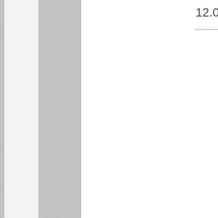
24
25
26
27
28
29
30
12.
31
БИБЛИОТЕКА
ИНСТИТУТЫ
КАФЕДРЫ
ФАКУЛЬТЕТЫ
ФИЛИАЛ
НОВОСТИ
ИНФОРМАЦИЯ ДЛЯ
ИНОСТРАННЫХ
СТУДЕНТОВ