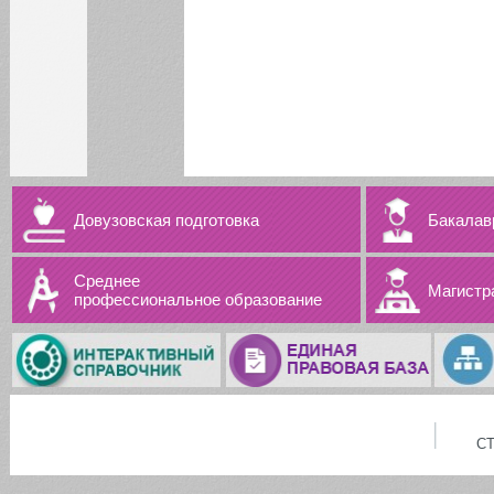
ИНФОРМАЦИЯ ДЛЯ
ИНОСТРАННЫХ
СТУДЕНТОВ
Дорогие наши студенты!
Вниманию студентов,
аспирантов и научно-
педагогических
работников СГЭУ!
Все новости
Довузовская подготовка
Бакалав
Среднее
Магистр
профессиональное образование
С