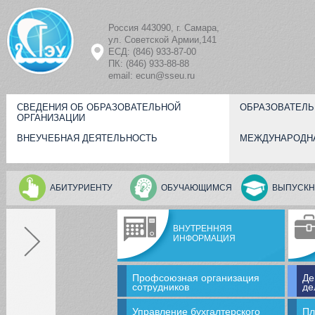
Перейти к основному содержанию
Россия 443090, г. Самара,
ул. Советской Армии,141
ЕСД: (846) 933-87-00
ПК: (846) 933-88-88
email: ecun@sseu.ru
СВЕДЕНИЯ ОБ ОБРАЗОВАТЕЛЬНОЙ
ОБРАЗОВАТЕЛЬ
ОРГАНИЗАЦИИ
ВНЕУЧЕБНАЯ ДЕЯТЕЛЬНОСТЬ
МЕЖДУНАРОДН
АБИТУРИЕНТУ
ОБУЧАЮЩИМСЯ
ВЫПУСКН
ВНУТРЕННЯЯ
ИНФОРМАЦИЯ
Профсоюзная организация
Де
сотрудников
де
Управление бухгалтерского
Пл